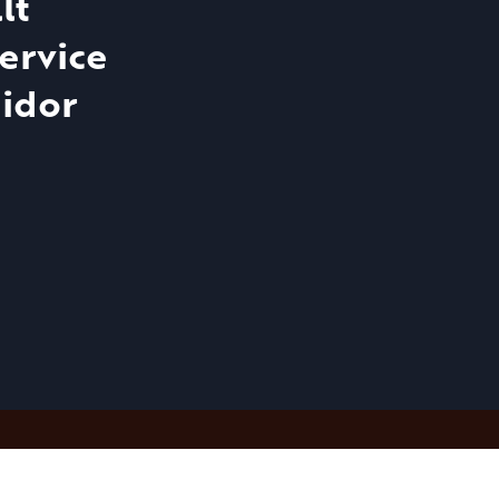
lt
ervice
idor