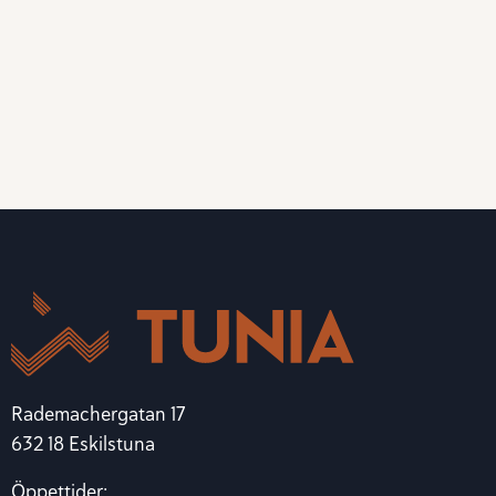
Rademachergatan 17
632 18 Eskilstuna
Öppettider: