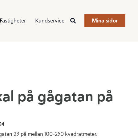
Fastigheter
Kundservice
Mina sidor
kal på gågatan på
04
rgatan 23 på mellan 100-250 kvadratmeter.