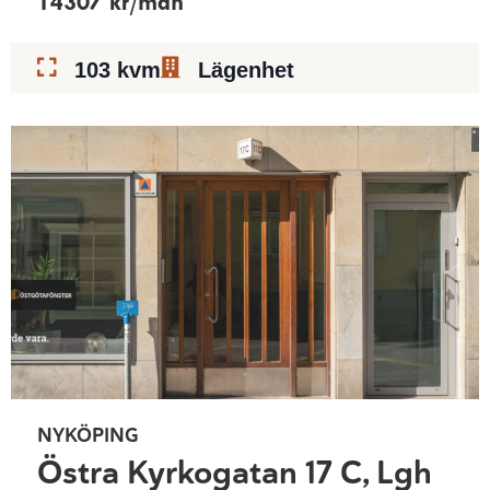
14307 kr/mån
103 kvm
Lägenhet
NYKÖPING
Östra Kyrkogatan 17 C, Lgh