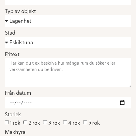
Typ av objekt
Stad
Fritext
Från datum
Storlek
1 rok
2 rok
3 rok
4 rok
5 rok
Maxhyra