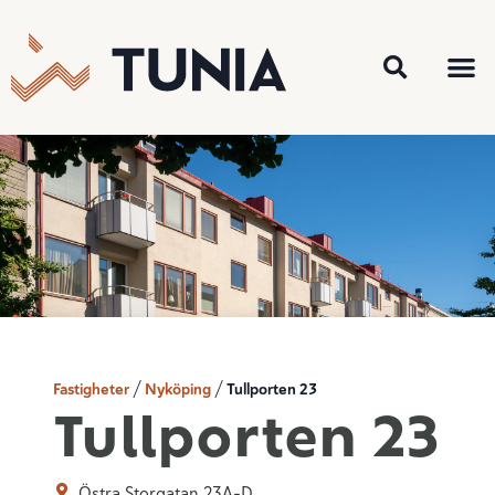
Lediga o
För 
Fastigheter
Nyköping
Tullporten 23
/
/
Tullporten 23
Östra Storgatan 23A-D