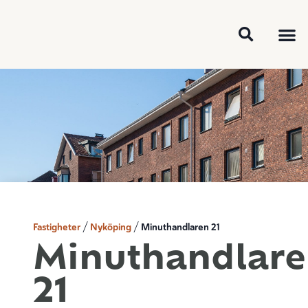
Lediga o
För 
Fastigheter
Nyköping
Minuthandlaren 21
/
/
Minuthandlar
21